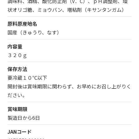
調味料、酒精、酸化防止剤（V．C）、ｐＨ調整剤、環
状オリゴ糖、ミョウバン、増粘剤（キサンタンガム）
原料原産地名
国産（きゅうり、なす）
内容量
３２０ｇ
保存方法
要冷蔵１０℃以下
開封後は賞味期限に関わらず、お早めにお召し上がりく
ださい。
賞味期限
製造日から6日
JANコード