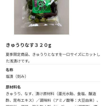
きゅうりなす３２０g
夏季限定商品、きゅうりとなすを一口サイズにカットし
た浅漬けです。
名称
塩漬（刻み）
原材料名
きゅうり、なす、漬け原材料（還元水飴、食塩、醸造
酢、昆布エキス）／調味料（アミノ酸等：大豆由来）、