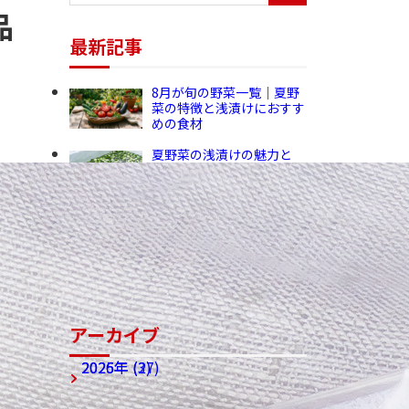
品
最新記事
8月が旬の野菜一覧｜夏野
菜の特徴と浅漬けにおすす
めの食材
夏野菜の浅漬けの魅力と
は？旬の野菜と安全・安心
へのこだわりを解説
きゅうり産地情報｜群馬県
昭和村の契約農家を訪問し
生育状況を視察
アーカイブ
2026年 (27)
2025年 (3)
アーカイブ全てを表示