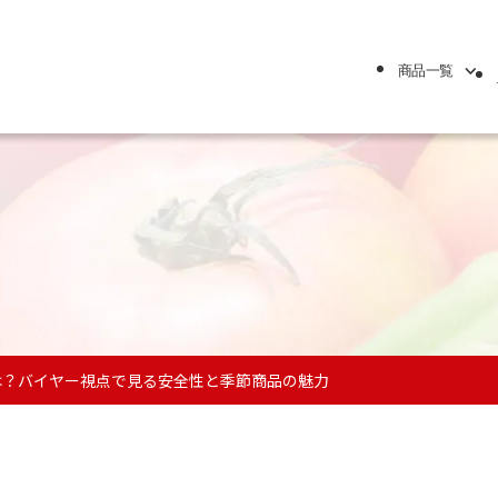
商品一覧
商品一覧
浅漬け
キムチ
ぬか漬け
徳用サイズ
小食
は？バイヤー視点で見る安全性と季節商品の魅力
季節の商品