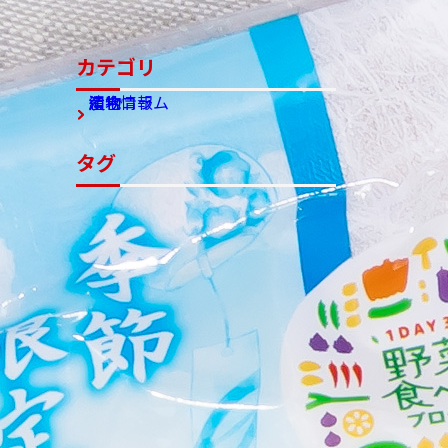
カテゴリ
漬物
組合
漬物コラム
産地情報
タグ